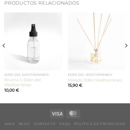
PRODUCTOS RELACIONADOS
EDÉN DEL MEDITERRÁNEO
EDÉN DEL MEDITERRÁNEO
Bruma S Edén del
Mikado Edén Mediterráneo
Mediterráneo
15,90
€
10,00
€
AMIA
BLOG
CONTACTO
FAQS
POLÍTICA DE PRIVACIDAD